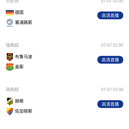
世欧预
07-07 01:00
德国
高清直播
塞浦路斯
瑞典超
07-07 01:00
布鲁马波
高清直播
盖斯
瑞典超
07-07 01:00
赫根
高清直播
佐加顿斯