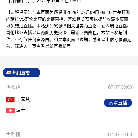
【开始时间】：2026年07月09日 08:10
【友好提示】：本页面为您提供2026年07月09日 08:10 世美预委
内瑞拉VS哥伦比亚的比赛直播，喜欢世美预可以提前收藏本页面
以免错过直播。本站还为您提供相关世美预直播、委内瑞拉直播、
哥伦比亚直播以及两队历史交锋、最新比赛赛程。本站不参与制
作、不存储任何资源由。如果本页面已过期，或者以上信号位都无
效，请进入主页查看最新直播新号。
热门直播
世欧预
07-07 00:00
土耳其
高清直播
瑞士
世欧预
07-07 00:00