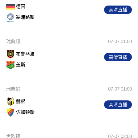
德国
高清直播
塞浦路斯
瑞典超
07-07 01:00
布鲁马波
高清直播
盖斯
瑞典超
07-07 01:00
赫根
高清直播
佐加顿斯
世欧预
07-07 02:00