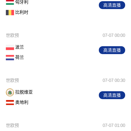
匈牙利
高清直播
比利时
世欧预
07-07 00:00
波兰
高清直播
荷兰
世欧预
07-07 00:30
拉脱维亚
高清直播
奥地利
世欧预
07-07 01:00