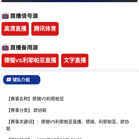
:
德锡
利耶
已结束
高清直播
腾讯体育
德锡VS利耶帕亚直播
文字直播
球队介绍
【赛事名称】德锡VS利耶帕亚
【赛事分类】
欧协联
【赛事关键词】：德锡VS利耶帕亚直播、德锡、利耶帕亚、欧协
联