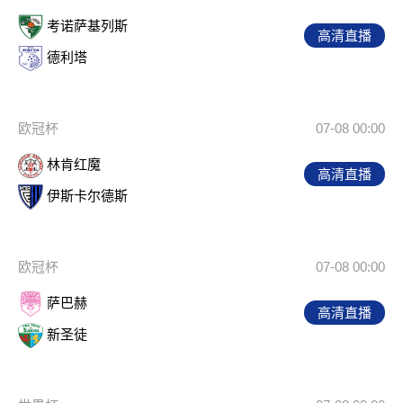
考诺萨基列斯
高清直播
德利塔
欧冠杯
07-08 00:00
林肯红魔
高清直播
伊斯卡尔德斯
欧冠杯
07-08 00:00
萨巴赫
高清直播
新圣徒