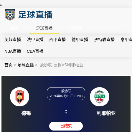
。
首页
足球直播
篮球直播
英超直播
法甲直播
西甲直播
德甲直播
沙特联直播
意甲
NBA直播
CBA直播
首页
>
足球直播
>
欧协联 德锡VS利耶帕亚
欧协联
2026年07月10日 01:00