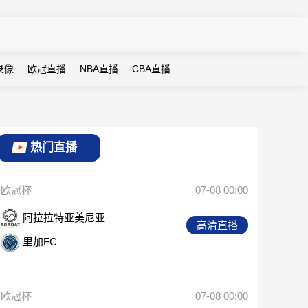
录像
欧冠直播
NBA直播
CBA直播
热门直播
欧冠杯
07-08 00:00
阿拉拉特亚美尼亚
高清直播
里加FC
欧冠杯
07-08 00:00