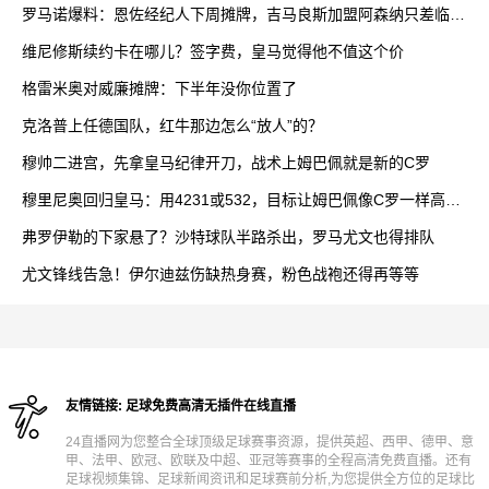
罗马诺爆料：恩佐经纪人下周摊牌，吉马良斯加盟阿森纳只差临门
一脚
维尼修斯续约卡在哪儿？签字费，皇马觉得他不值这个价
格雷米奥对威廉摊牌：下半年没你位置了
克洛普上任德国队，红牛那边怎么“放人”的？
穆帅二进宫，先拿皇马纪律开刀，战术上姆巴佩就是新的C罗
穆里尼奥回归皇马：用4231或532，目标让姆巴佩像C罗一样高
效？
弗罗伊勒的下家悬了？沙特球队半路杀出，罗马尤文也得排队
尤文锋线告急！伊尔迪兹伤缺热身赛，粉色战袍还得再等等
友情链接:
足球免费高清无插件在线直播
24直播网为您整合全球顶级足球赛事资源，提供英超、西甲、德甲、意
甲、法甲、欧冠、欧联及中超、亚冠等赛事的全程高清免费直播。还有
足球视频集锦、足球新闻资讯和足球赛前分析,为您提供全方位的足球比