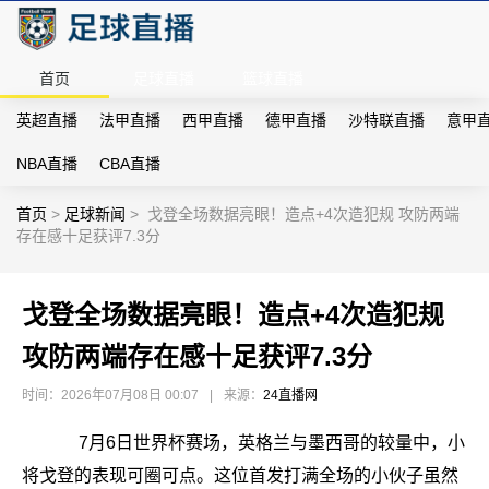
首页
足球直播
篮球直播
英超直播
法甲直播
西甲直播
德甲直播
沙特联直播
意甲
NBA直播
CBA直播
首页
>
足球新闻
>
戈登全场数据亮眼！造点+4次造犯规 攻防两端
存在感十足获评7.3分
戈登全场数据亮眼！造点+4次造犯规
攻防两端存在感十足获评7.3分
时间：2026年07月08日 00:07
|
来源：
24直播网
7月6日世界杯赛场，英格兰与墨西哥的较量中，小
将戈登的表现可圈可点。这位首发打满全场的小伙子虽然