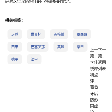
是对这位攻防俱佳的小将最好的肯定。
相关标签：
足球
世界杯
英格兰
墨西哥
西甲
巴塞罗那
英超
意甲
上一
下一
篇：
篇：
德甲
法甲
李佳
返回
悦犀
列表
利点
评：
葡萄
牙后
防形
同虚