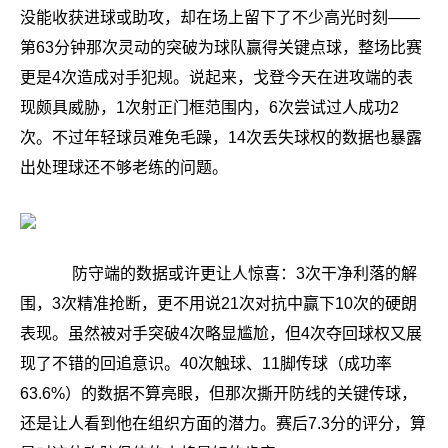
没能收获进球或助攻，却在场上留下了不少高光时刻——
第63分钟那次灵动的突破为球队赢得关键点球，整场比赛
更是4次造成对手犯规。说起来，戈登今天在进攻端的表
现颇具威胁，1次射正门框范围内，6次尝试过人成功2
次。不过年轻球员难免毛躁，14次丢失球权的数据也暴露
出处理球还不够老练的问题。
防守端的数据或许更让人惊喜：3次干净利落的解
围，3次精准抢断，更不用说21次对抗中赢下10次的硬朗
表现。虽然被对手突破4次略显尴尬，但4次夺回球权又展
现了不错的回追意识。40次触球、11脚传球（成功率
63.6%）的数据不算亮眼，但那次撕开防线的关键传球，
还是让人看到他在组织方面的潜力。赛后7.3分的评分，算